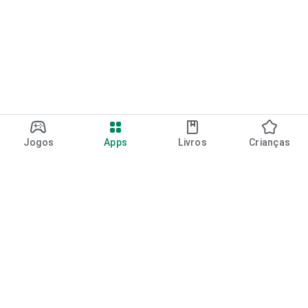
Jogos
Apps
Livros
Crianças
Google Play
Play Pass
Pontos do Play Points