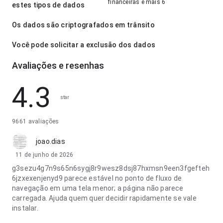
financeiras e mais 6
estes tipos de dados
Os dados são criptografados em trânsito
Você pode solicitar a exclusão dos dados
Avaliações e resenhas
4.3
star
9661 avaliações
joao.dias
11 de junho de 2026
g3sezu4g7n9s65n6sygj8r9wesz8dsj87hxmsn9een3fgefteh
6jzxexenjenyd9 parece estável no ponto de fluxo de
navegação em uma tela menor; a página não parece
carregada. Ajuda quem quer decidir rapidamente se vale
instalar.