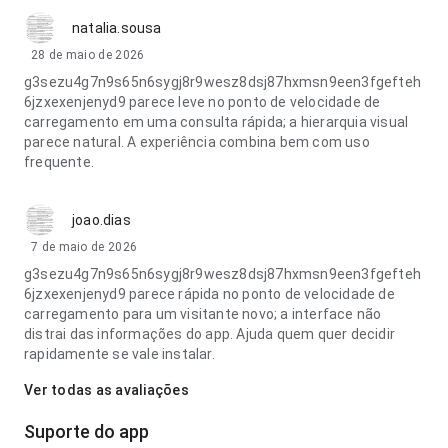
natalia.sousa
28 de maio de 2026
g3sezu4g7n9s65n6sygj8r9wesz8dsj87hxmsn9een3fgefteh
6jzxexenjenyd9 parece leve no ponto de velocidade de
carregamento em uma consulta rápida; a hierarquia visual
parece natural. A experiência combina bem com uso
frequente.
joao.dias
7 de maio de 2026
g3sezu4g7n9s65n6sygj8r9wesz8dsj87hxmsn9een3fgefteh
6jzxexenjenyd9 parece rápida no ponto de velocidade de
carregamento para um visitante novo; a interface não
distrai das informações do app. Ajuda quem quer decidir
rapidamente se vale instalar.
Ver todas as avaliações
Suporte do app