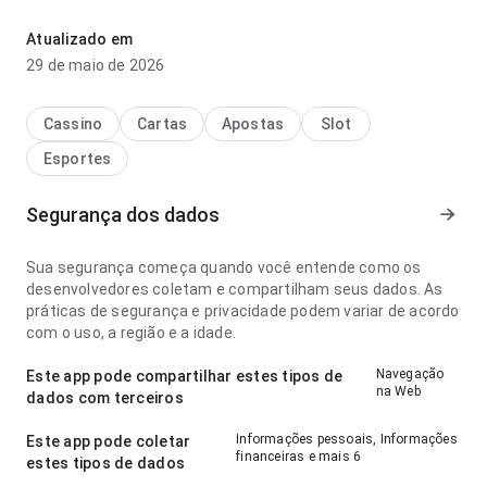
lendo descrições longas; a interface não distrai das
informações do app. A página deixa uma impressão limpa e
Atualizado em
segura.
29 de maio de 2026
Cassino
Cartas
Apostas
Slot
Esportes
Segurança dos dados
Sua segurança começa quando você entende como os
desenvolvedores coletam e compartilham seus dados. As
práticas de segurança e privacidade podem variar de acordo
com o uso, a região e a idade.
Navegação
Este app pode compartilhar estes tipos de
na Web
dados com terceiros
Informações pessoais, Informações
Este app pode coletar
financeiras e mais 6
estes tipos de dados