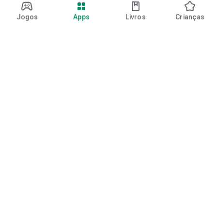
Jogos
Apps
Livros
Crianças
Google Play
Play Pass
Pontos do Play Points
Vales-presente
Resgatar
Política de reembolso
Crianças e família
Guia para a família