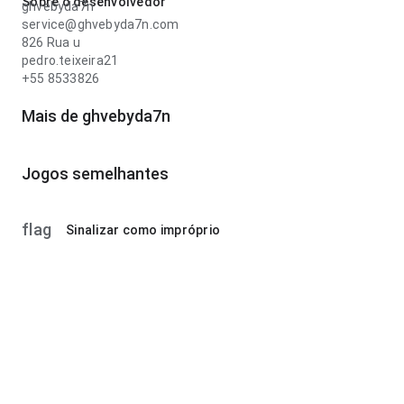
Sobre o desenvolvedor
ghvebyda7n
service@ghvebyda7n.com
826 Rua u
pedro.teixeira21
+55 8533826
Mais de ghvebyda7n
Jogos semelhantes
flag
Sinalizar como impróprio