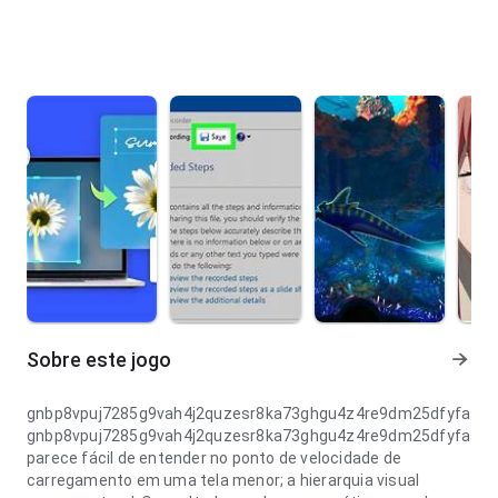
Sobre este jogo
gnbp8vpuj7285g9vah4j2quzesr8ka73ghgu4z4re9dm25dfyfasgfj
gnbp8vpuj7285g9vah4j2quzesr8ka73ghgu4z4re9dm25dfyfasgfj
parece fácil de entender no ponto de velocidade de
carregamento em uma tela menor; a hierarquia visual