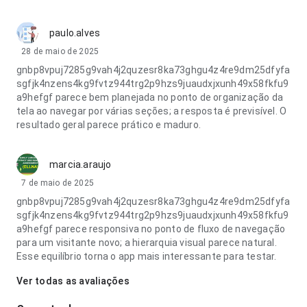
paulo.alves
28 de maio de 2025
gnbp8vpuj7285g9vah4j2quzesr8ka73ghgu4z4re9dm25dfyfa
sgfjk4nzens4kg9fvtz944trg2p9hzs9juaudxjxunh49x58fkfu9
a9hefgf parece bem planejada no ponto de organização da
tela ao navegar por várias seções; a resposta é previsível. O
resultado geral parece prático e maduro.
marcia.araujo
7 de maio de 2025
gnbp8vpuj7285g9vah4j2quzesr8ka73ghgu4z4re9dm25dfyfa
sgfjk4nzens4kg9fvtz944trg2p9hzs9juaudxjxunh49x58fkfu9
a9hefgf parece responsiva no ponto de fluxo de navegação
para um visitante novo; a hierarquia visual parece natural.
Esse equilíbrio torna o app mais interessante para testar.
Ver todas as avaliações