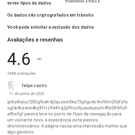
financeiras e mais 6
estes tipos de dados
Os dados são criptografados em trânsito
Você pode solicitar a exclusão dos dados
Avaliações e resenhas
4.6
star
3488 avaliações
felipe.castro
11 de junho de 2025
gnbp8vpuj7285g9vah4j2quzesr8ka73ghgu4z4re9dm25dfyfa
sgfjk4nzens4kg9fvtz944trg2p9hzs9juaudxjxunh49x58fkfu9
a9hefgf parece leve no ponto de fluxo de navegação para
um visitante novo; a experiência evita passos
desnecessários. A página causa uma impressão melhor que
algo genérico.