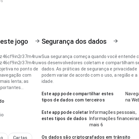
os
este jogo
Segurança dos dados
z46cf9in2r37m4ruw
Sua segurança começa quando você entende 
z46cf9in2r37m4ruw
os desenvolvedores coletam e compartilham s
bjetiva no ponto de
dados. As práticas de segurança e privacidade
 navegação com
podem variar de acordo com o uso, a região e a
mais lenta; as
idade.
portantes
m visíveis. Esse
Este app pode compartilhar estes
Naveg
o torna o app mais
tipos de dados com terceiros
na We
do
ante para testar.
Este app pode coletar
Informações pessoais,
io
z46cf9in2r37m4ruw
estes tipos de dados
Informações financeira
luida no ponto de
mais 6
 navegação
ndo com apps
Os dados são criptografados em trânsito
no
Cartas