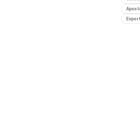
parecido
Apost
importa
visíveis.
Espor
combina
frequent