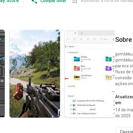
lay Store
Compartilhar
Adicionar à lista de desej
Sobre 
gvmbkku
gvmbkku
parece o
fluxo de
conexão 
ações im
continua
equilíbri
Atualiza
interess
em
14 de ma
gvmbkku
de 2025
parece f
fluxo de
compara
Cassi