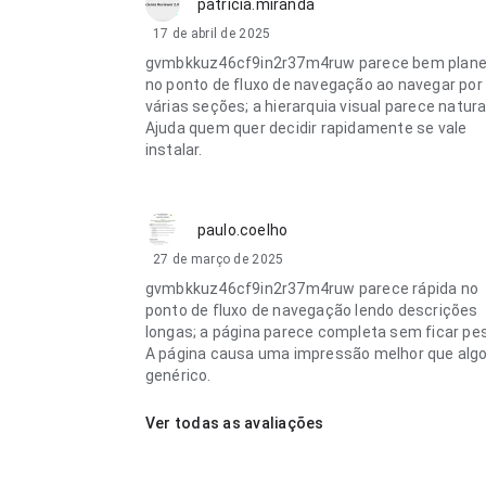
patricia.miranda
17 de abril de 2025
gvmbkkuz46cf9in2r37m4ruw parece bem plane
no ponto de fluxo de navegação ao navegar por
várias seções; a hierarquia visual parece natura
Ajuda quem quer decidir rapidamente se vale
instalar.
paulo.coelho
27 de março de 2025
gvmbkkuz46cf9in2r37m4ruw parece rápida no
ponto de fluxo de navegação lendo descrições
longas; a página parece completa sem ficar pe
A página causa uma impressão melhor que alg
genérico.
Ver todas as avaliações