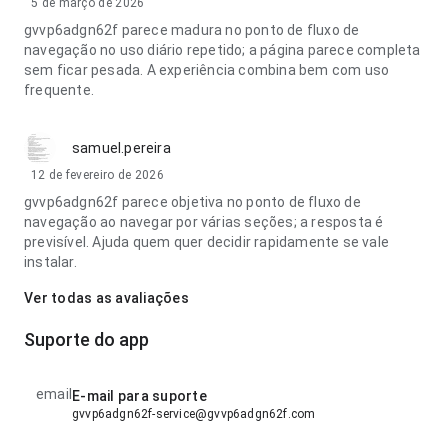
5 de março de 2026
gvvp6adgn62f parece madura no ponto de fluxo de
navegação no uso diário repetido; a página parece completa
sem ficar pesada. A experiência combina bem com uso
frequente.
samuel.pereira
12 de fevereiro de 2026
gvvp6adgn62f parece objetiva no ponto de fluxo de
navegação ao navegar por várias seções; a resposta é
previsível. Ajuda quem quer decidir rapidamente se vale
instalar.
Ver todas as avaliações
Suporte do app
email
E-mail para suporte
gvvp6adgn62f-service@gvvp6adgn62f.com