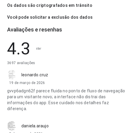
Os dados são criptografados em trânsito
Você pode solicitar a exclusão dos dados
Avaliações e resenhas
4.3
star
3697 avaliações
leonardo.cruz
19 de março de 2026
gvvp6adgn62f parece fluida no ponto de fluxo de navegação
para um visitante novo; a interface não distrai das
informações do app. Esse cuidado nos detalhes faz
diferença.
daniela.araujo