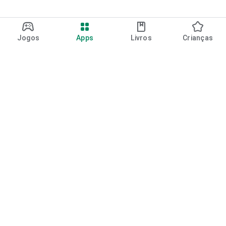
Jogos
Apps
Livros
Crianças
Google Play
Play Pass
Pontos do Play Points
Vales-presente
Resgatar
Política de reembolso