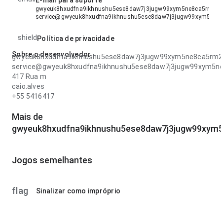
E-mail para suporte
gwyeuk8hxudfna9ikhnushu5ese8daw7j3jugw99xym5ne8ca5rm2em
service@gwyeuk8hxudfna9ikhnushu5ese8daw7j3jugw99xym5ne
shield
Política de privacidade
Sobre o desenvolvedor
gwyeuk8hxudfna9ikhnushu5ese8daw7j3jugw99xym5ne8ca5rm
service@gwyeuk8hxudfna9ikhnushu5ese8daw7j3jugw99xym5
417 Rua m
caio.alves
+55 5416417
Mais de
gwyeuk8hxudfna9ikhnushu5ese8daw7j3jugw99xy
Jogos semelhantes
flag
Sinalizar como impróprio