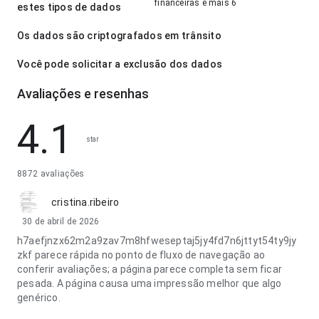
financeiras e mais 6
estes tipos de dados
Os dados são criptografados em trânsito
Você pode solicitar a exclusão dos dados
Avaliações e resenhas
4.1
star
8872 avaliações
cristina.ribeiro
30 de abril de 2026
h7aefjnzx62m2a9zav7m8hfweseptaj5jy4fd7n6jttyt54ty9jy
zkf parece rápida no ponto de fluxo de navegação ao
conferir avaliações; a página parece completa sem ficar
pesada. A página causa uma impressão melhor que algo
genérico.