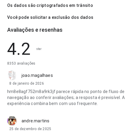
Os dados são criptografados em trânsito
Você pode solicitar a exclusão dos dados
Avaliações e resenhas
4.2
star
8353 avaliações
joao.magalhaes
8 de janeiro de 2026
hm8e8agf752m8a9rk3jf parece rápida no ponto de fluxo de
navegação ao conferir avaliações; a resposta é previsível. A
experiência combina bem com uso frequente.
andre.martins
25 de dezembro de 2025