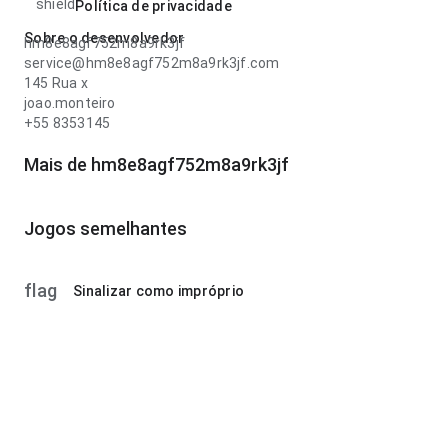
shield
Política de privacidade
Sobre o desenvolvedor
hm8e8agf752m8a9rk3jf
service@hm8e8agf752m8a9rk3jf.com
145 Rua x
joao.monteiro
+55 8353145
Mais de hm8e8agf752m8a9rk3jf
Jogos semelhantes
flag
Sinalizar como impróprio