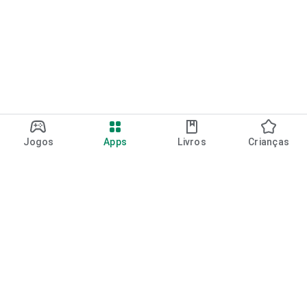
Jogos
Apps
Livros
Crianças
Google Play
Play Pass
Pontos do Play Points