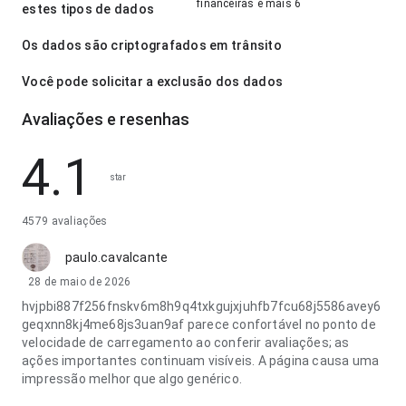
financeiras e mais 6
estes tipos de dados
Os dados são criptografados em trânsito
Você pode solicitar a exclusão dos dados
Avaliações e resenhas
4.1
star
4579 avaliações
paulo.cavalcante
28 de maio de 2026
hvjpbi887f256fnskv6m8h9q4txkgujxjuhfb7fcu68j5586avey6
geqxnn8kj4me68js3uan9af parece confortável no ponto de
velocidade de carregamento ao conferir avaliações; as
ações importantes continuam visíveis. A página causa uma
impressão melhor que algo genérico.