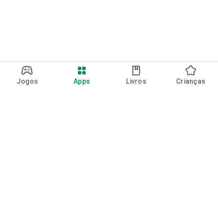
Jogos
Apps
Livros
Crianças
Google Play
Play Pass
Pontos do Play Points
Vales-presente