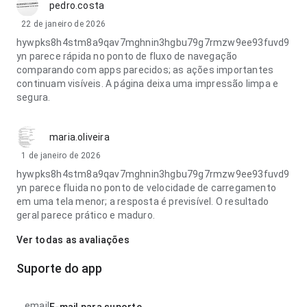
pedro.costa
22 de janeiro de 2026
hywpks8h4stm8a9qav7mghnin3hgbu79g7rmzw9ee93fuvd9
yn parece rápida no ponto de fluxo de navegação
comparando com apps parecidos; as ações importantes
continuam visíveis. A página deixa uma impressão limpa e
segura.
maria.oliveira
1 de janeiro de 2026
hywpks8h4stm8a9qav7mghnin3hgbu79g7rmzw9ee93fuvd9
yn parece fluida no ponto de velocidade de carregamento
em uma tela menor; a resposta é previsível. O resultado
geral parece prático e maduro.
Ver todas as avaliações
Suporte do app
email