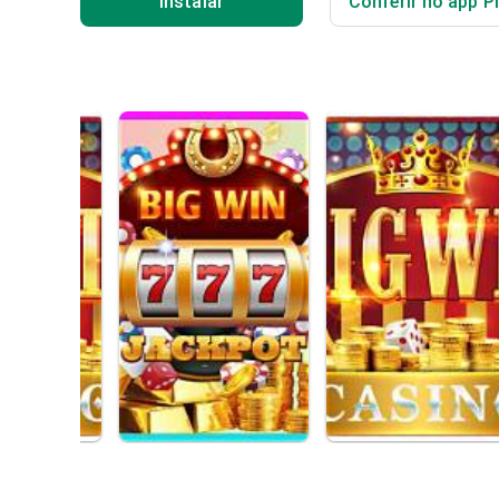
Instalar
Conferir no app P