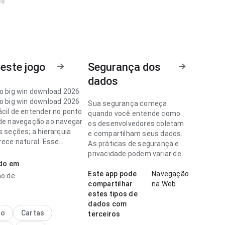
os
este jogo
Segurança dos
dados
no big win download 2026
no big win download 2026
Sua segurança começa
ácil de entender no ponto
quando você entende como
 de navegação ao navegar
os desenvolvedores coletam
s seções; a hierarquia
e compartilham seus dados.
rece natural. Esse
As práticas de segurança e
o torna o app mais
privacidade podem variar de
ante para testar.
ado em
acordo com o uso, a região e a
idade.
Este app pode
Navegação
ho de
no big win download 2026
compartilhar
na Web
onsistente no ponto de
estes tipos de
 navegação ao conferir
dados com
s; a resposta é previsível.
no
Cartas
terceiros
 deixa uma impressão