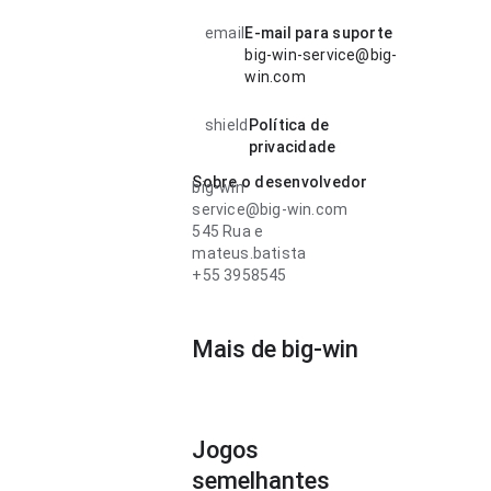
email
E-mail para suporte
big-win-service@big-
win.com
shield
Política de
privacidade
Sobre o desenvolvedor
big-win
service@big-win.com
545 Rua e
mateus.batista
+55 3958545
Mais de big-win
Jogos
semelhantes