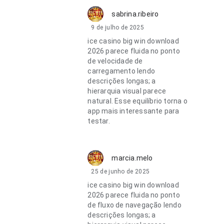
sabrina.ribeiro
9 de julho de 2025
ice casino big win download
2026 parece fluida no ponto
de velocidade de
carregamento lendo
descrições longas; a
hierarquia visual parece
natural. Esse equilíbrio torna o
app mais interessante para
testar.
marcia.melo
25 de junho de 2025
ice casino big win download
2026 parece fluida no ponto
de fluxo de navegação lendo
descrições longas; a