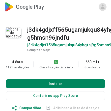
Google Play
j3dk4gdjxff565ugamjukqu84yh
g5hmsn96jndfu
j3dk4gdjxff565ugamjukqu84yhgtaj9g5hmsn9
Compras no app
4.8
660 mil+
star
1121 avaliações
Classificação Livre
info
downloads
Instalar
Conferir no app Play Store
Compartilhar
Adicionar à lista de desejos