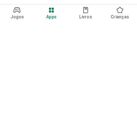
Jogos
Apps
Livros
Crianças
Google Play
Play Pass
Pontos do Play Points
Vales-presente
Resgatar
Política de reembolso
Crianças e família