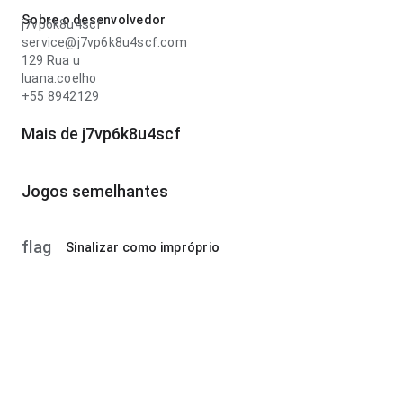
Sobre o desenvolvedor
j7vp6k8u4scf
service@j7vp6k8u4scf.com
129 Rua u
luana.coelho
+55 8942129
Mais de j7vp6k8u4scf
Jogos semelhantes
flag
Sinalizar como impróprio