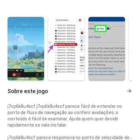
Sobre este jogo
j7vp6k8u4scf j7vp6k8u4scf parece fácil de entender no
ponto de fluxo de navegação ao conferir avaliações; o
conteúdo é fácil de examinar. Ajuda quem quer decidir
rapidamente se vale instalar.
j7vp6k8u4scf parece responsiva no ponto de velocidade de