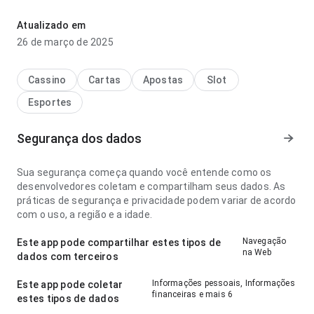
carregamento no uso diário repetido; a hierarquia visual
parece natural. Esse equilíbrio torna o app mais
Atualizado em
interessante para testar.
26 de março de 2025
Cassino
Cartas
Apostas
Slot
Esportes
Segurança dos dados
Sua segurança começa quando você entende como os
desenvolvedores coletam e compartilham seus dados. As
práticas de segurança e privacidade podem variar de acordo
com o uso, a região e a idade.
Navegação
Este app pode compartilhar estes tipos de
na Web
dados com terceiros
Informações pessoais, Informações
Este app pode coletar
financeiras e mais 6
estes tipos de dados