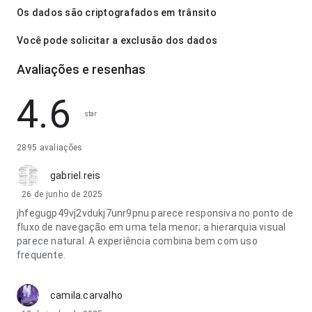
Os dados são criptografados em trânsito
Você pode solicitar a exclusão dos dados
Avaliações e resenhas
4.6
star
2895 avaliações
gabriel.reis
26 de junho de 2025
jhfegugp49vj2vdukj7unr9pnu parece responsiva no ponto de
fluxo de navegação em uma tela menor; a hierarquia visual
parece natural. A experiência combina bem com uso
frequente.
camila.carvalho