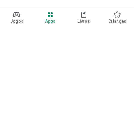
Jogos
Apps
Livros
Crianças
Google Play
Play Pass
Pontos do Play Points
Vales-presente
Resgatar
Política de reembolso
Crianças e família