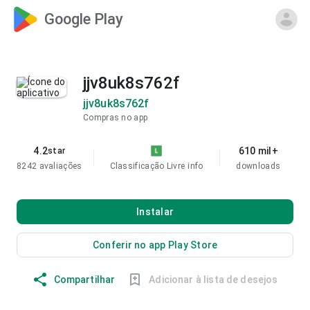
Google Play
jjv8uk8s762f
jjv8uk8s762f
Compras no app
4.2
610 mil+
star
8242 avaliações
Classificação Livre
info
downloads
Instalar
Conferir no app Play Store
Compartilhar
Adicionar à lista de desejos