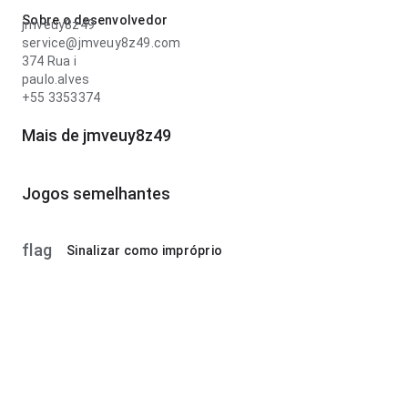
Sobre o desenvolvedor
jmveuy8z49
service@jmveuy8z49.com
374 Rua i
paulo.alves
+55 3353374
Mais de jmveuy8z49
Jogos semelhantes
flag
Sinalizar como impróprio