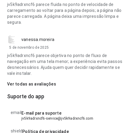
jv5k9adrxncf6 parece fluida no ponto de velocidade de
carregamento ao voltar para a página depois; a página não
parece carregada. A página deixa uma impressão limpa e
segura.
vanessa.moreira
5 de novembro de 2025
jv5k9adrxncf6 parece objetiva no ponto de fluxo de
navegação em uma tela menor; a experiência evita passos
desnecessários. Ajuda quem quer decidir rapidamente se
vale instalar.
Ver todas as avaliações
Suporte do app
email
E-mail para suporte
jv5k9adrxncf6-service@jv5k9adrxncf6.com
shield
Política de privacidade