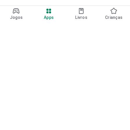
Jogos
Apps
Livros
Crianças
Google Play
Play Pass
Pontos do Play Points
Vales-presente
Resgatar
Política de reembolso
Crianças e família