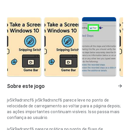
Sobre este jogo
jv5k9adrxncf6 jv5k9adrxncf6 parece leve no ponto de
velocidade de carregamento ao voltar para a página depois;
as ações importantes continuam visíveis. Isso passa mais
confiança ao usuário.
jv5k9adrxncf6 parece prática no ponto de fluxo de