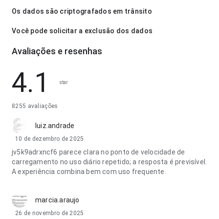
Os dados são criptografados em trânsito
Você pode solicitar a exclusão dos dados
Avaliações e resenhas
4.1
star
8255 avaliações
luiz.andrade
10 de dezembro de 2025
jv5k9adrxncf6 parece clara no ponto de velocidade de
carregamento no uso diário repetido; a resposta é previsível.
A experiência combina bem com uso frequente.
marcia.araujo
26 de novembro de 2025