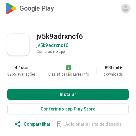
Google Play
jv5k9adrxncf6
jv5k9adrxncf6
Compras no app
4.1
890 mil+
star
8255 avaliações
Classificação Livre
info
downloads
Instalar
Conferir no app Play Store
Compartilhar
Adicionar à lista de desejos