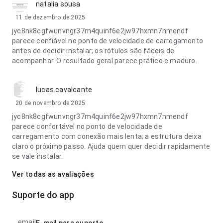
natalia.sousa
11 de dezembro de 2025
jyc8nk8cgfwunvngr37m4quinf6e2jw97hxmn7nmendf
parece confiável no ponto de velocidade de carregamento
antes de decidir instalar; os rótulos são fáceis de
acompanhar. O resultado geral parece prático e maduro.
lucas.cavalcante
20 de novembro de 2025
jyc8nk8cgfwunvngr37m4quinf6e2jw97hxmn7nmendf
parece confortável no ponto de velocidade de
carregamento com conexão mais lenta; a estrutura deixa
claro o próximo passo. Ajuda quem quer decidir rapidamente
se vale instalar.
Ver todas as avaliações
Suporte do app
email