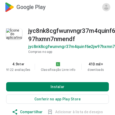
Google Play
jyc8nk8cgfwunvngr37m4quinf
97hxmn7nmendf
jyc8nk8cgfwunvngr37m4quinf6e2jw97hxmn
Compras no app
4.9
410 mil+
star
9122 avaliações
Classificação Livre
info
downloads
Instalar
Conferir no app Play Store
Compartilhar
Adicionar à lista de desejos