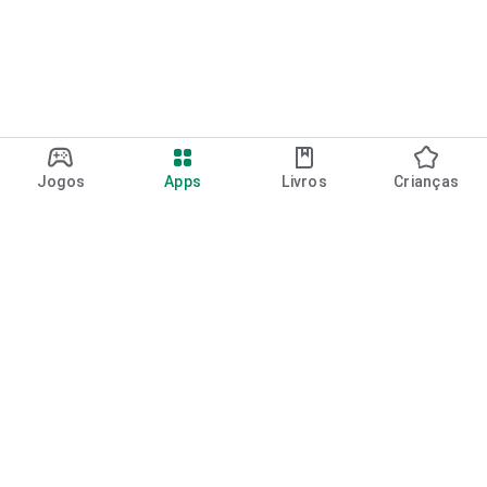
Jogos
Apps
Livros
Crianças
Google Play
Play Pass
Pontos do Play Points
Vales-presente