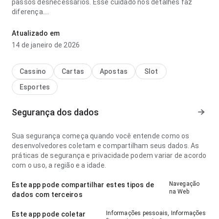
passos desnecessários. Esse cuidado nos detalhes faz
diferença.
jyc8nk8cgfwunvngr37m4quinf6e2jw97hxmn7nmendf
Atualizado em
parece bem planejada no ponto de organização da tela ao
14 de janeiro de 2026
navegar por várias seções; a página não parece carregada.
Esse equilíbrio torna o app mais interessante para testar.
Cassino
Cartas
Apostas
Slot
Esportes
Segurança dos dados
Sua segurança começa quando você entende como os
desenvolvedores coletam e compartilham seus dados. As
práticas de segurança e privacidade podem variar de acordo
com o uso, a região e a idade.
Navegação
Este app pode compartilhar estes tipos de
na Web
dados com terceiros
Informações pessoais, Informações
Este app pode coletar