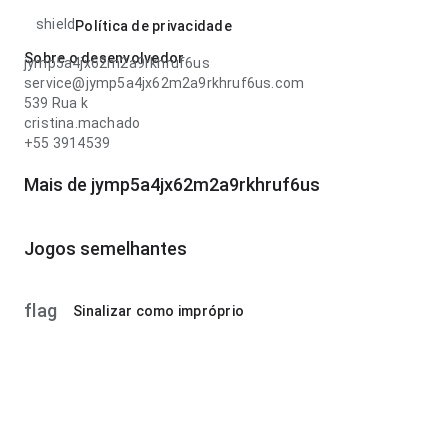
shield
Política de privacidade
Sobre o desenvolvedor
jymp5a4jx62m2a9rkhruf6us
service@jymp5a4jx62m2a9rkhruf6us.com
539 Rua k
cristina.machado
+55 3914539
Mais de jymp5a4jx62m2a9rkhruf6us
Jogos semelhantes
flag
Sinalizar como impróprio