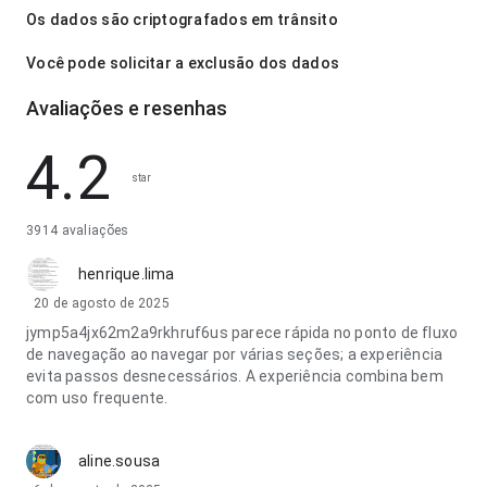
Os dados são criptografados em trânsito
Você pode solicitar a exclusão dos dados
Avaliações e resenhas
4.2
star
3914 avaliações
henrique.lima
20 de agosto de 2025
jymp5a4jx62m2a9rkhruf6us parece rápida no ponto de fluxo
de navegação ao navegar por várias seções; a experiência
evita passos desnecessários. A experiência combina bem
com uso frequente.
aline.sousa