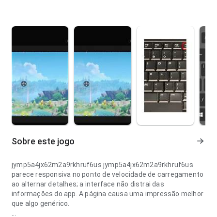
Sobre este jogo
jymp5a4jx62m2a9rkhruf6us jymp5a4jx62m2a9rkhruf6us
parece responsiva no ponto de velocidade de carregamento
ao alternar detalhes; a interface não distrai das
informações do app. A página causa uma impressão melhor
que algo genérico.