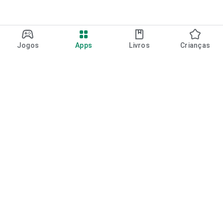
Jogos
Apps
Livros
Crianças
Google Play
Play Pass
Pontos do Play Points
Vales-presente
Resgatar
Política de reembolso