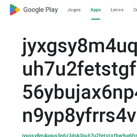
Google Play
Jogos
Apps
Livros
C
jyxgsy8m4uq
uh7u2fetstg
56ybujax6np
n9yp8yfrrs4v
jyxgsy8m4uqus5n6z3dsk3jiuh7u2fetstgfbw9uj6fj