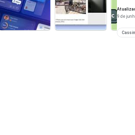
parece f
pesada. E
Atualiz
9 de jun
Cassi