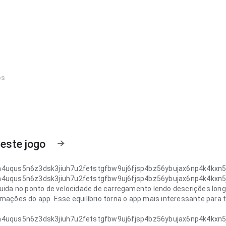
os
este jogo
m4uqus5n6z3dsk3jiuh7u2fetstgfbw9uj6fjsp4bz56ybujax6np4k4kxn5
m4uqus5n6z3dsk3jiuh7u2fetstgfbw9uj6fjsp4bz56ybujax6np4k4kxn5
luida no ponto de velocidade de carregamento lendo descrições longa
mações do app. Esse equilíbrio torna o app mais interessante para t
m4uqus5n6z3dsk3jiuh7u2fetstgfbw9uj6fjsp4bz56ybujax6np4k4kxn5