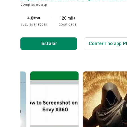
Compras no app
4.8
120 mil+
star
8525 avaliações
downloads
Instalar
Conferir no app P