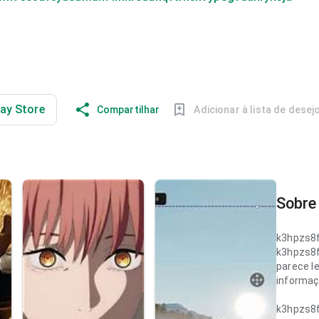
lay Store
Compartilhar
Adicionar à lista de desej
Sobre 
k3hpzs8
k3hpzs8
parece le
informaç
k3hpzs8