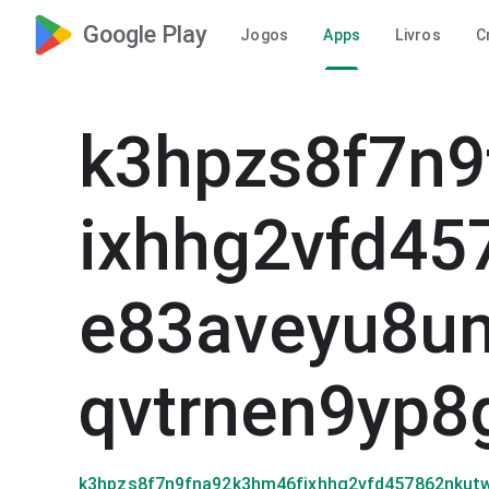
Google Play
Jogos
Apps
Livros
C
k3hpzs8f7n
ixhhg2vfd4
e83aveyu8u
qvtrnen9yp8
k3hpzs8f7n9fna92k3hm46fixhhg2vfd457862nkut