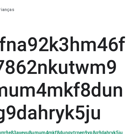
rianças
9fna92k3hm46f
57862nkutwm9
mum4mkf8dun
g9dahryk5ju
wm9e83aveyu8umum4mkf8dunqvtrnen9yp8g9dahryk5ju