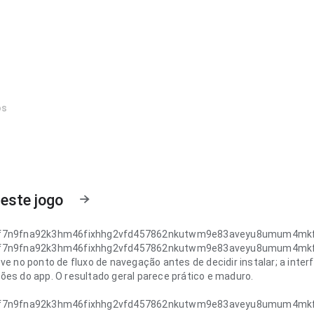
os
este jogo
f7n9fna92k3hm46fixhhg2vfd457862nkutwm9e83aveyu8umum4mkf8
f7n9fna92k3hm46fixhhg2vfd457862nkutwm9e83aveyu8umum4mkf8
ve no ponto de fluxo de navegação antes de decidir instalar; a inter
ões do app. O resultado geral parece prático e maduro.
f7n9fna92k3hm46fixhhg2vfd457862nkutwm9e83aveyu8umum4mkf8