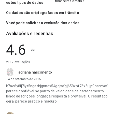
financeiras e mais 6
estes tipos de dados
Os dados são criptografados em trânsito
Você pode solicitar a exclusão dos dados
Avaliações e resenhas
4.6
star
2112 avaliações
adriana.nascimento
4 de setembro de 2025
k7ae6y8ij7iyt5ngathjgnndx54gdjwfgj658xnf76x5ujp9hsrvbaf
parece confiável no ponto de velocidade de carregamento
lendo descrições longas; a resposta é previsível. O resultado
geral parece prático e maduro.