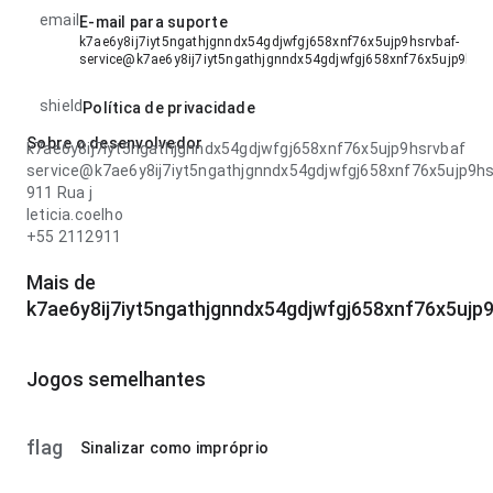
email
E-mail para suporte
k7ae6y8ij7iyt5ngathjgnndx54gdjwfgj658xnf76x5ujp9hsrvbaf-
service@k7ae6y8ij7iyt5ngathjgnndx54gdjwfgj658xnf76x5ujp9hsr
shield
Política de privacidade
Sobre o desenvolvedor
k7ae6y8ij7iyt5ngathjgnndx54gdjwfgj658xnf76x5ujp9hsrvbaf
service@k7ae6y8ij7iyt5ngathjgnndx54gdjwfgj658xnf76x5ujp9h
911 Rua j
leticia.coelho
+55 2112911
Mais de
k7ae6y8ij7iyt5ngathjgnndx54gdjwfgj658xnf76x5ujp
Jogos semelhantes
flag
Sinalizar como impróprio