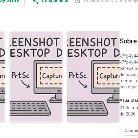
lay Store
Compartilhar
Adicionar à lista de desej
Sobre 
k7fp4y4
k7fp4y4
parece p
de naveg
menor; a
carregad
impressã
Atualiz
k7fp4y4
21 de ma
parece o
de 2026
fluxo de
com apps
deixa cla
Cassi
Esse cui