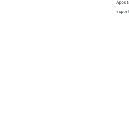
Apost
diferenç
Espor