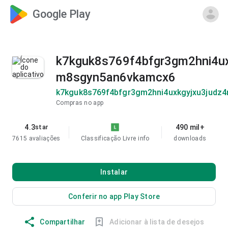
Google Play
k7kguk8s769f4bfgr3gm2hni4ux
m8sgyn5an6vkamcx6
k7kguk8s769f4bfgr3gm2hni4uxkgyjxu3judz
Compras no app
4.3
490 mil+
star
7615 avaliações
Classificação Livre
info
downloads
Instalar
Conferir no app Play Store
Compartilhar
Adicionar à lista de desejos