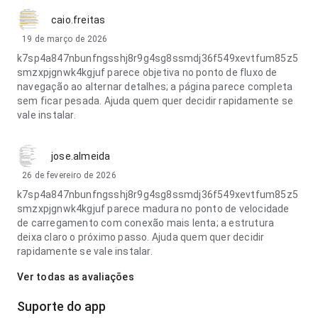
caio.freitas
19 de março de 2026
k7sp4a847nbunfngsshj8r9g4sg8ssmdj36f549xevtfum85z5
smzxpjgnwk4kgjuf parece objetiva no ponto de fluxo de
navegação ao alternar detalhes; a página parece completa
sem ficar pesada. Ajuda quem quer decidir rapidamente se
vale instalar.
jose.almeida
26 de fevereiro de 2026
k7sp4a847nbunfngsshj8r9g4sg8ssmdj36f549xevtfum85z5
smzxpjgnwk4kgjuf parece madura no ponto de velocidade
de carregamento com conexão mais lenta; a estrutura
deixa claro o próximo passo. Ajuda quem quer decidir
rapidamente se vale instalar.
Ver todas as avaliações
Suporte do app