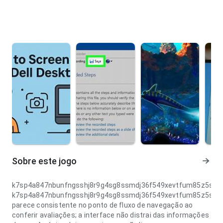
Sobre este jogo
k7sp4a847nbunfngsshj8r9g4sg8ssmdj36f549xevtfum85z5smz
k7sp4a847nbunfngsshj8r9g4sg8ssmdj36f549xevtfum85z5smz
parece consistente no ponto de fluxo de navegação ao
conferir avaliações; a interface não distrai das informações