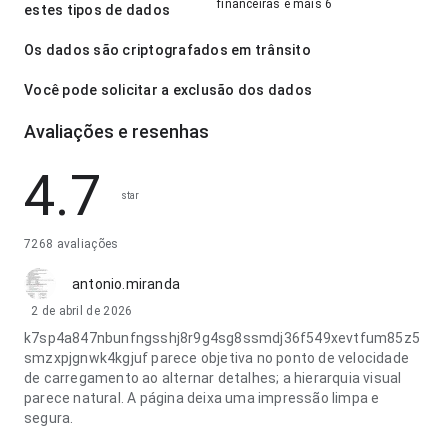
financeiras e mais 6
estes tipos de dados
Os dados são criptografados em trânsito
Você pode solicitar a exclusão dos dados
Avaliações e resenhas
4.7
star
7268 avaliações
antonio.miranda
2 de abril de 2026
k7sp4a847nbunfngsshj8r9g4sg8ssmdj36f549xevtfum85z5
smzxpjgnwk4kgjuf parece objetiva no ponto de velocidade
de carregamento ao alternar detalhes; a hierarquia visual
parece natural. A página deixa uma impressão limpa e
segura.