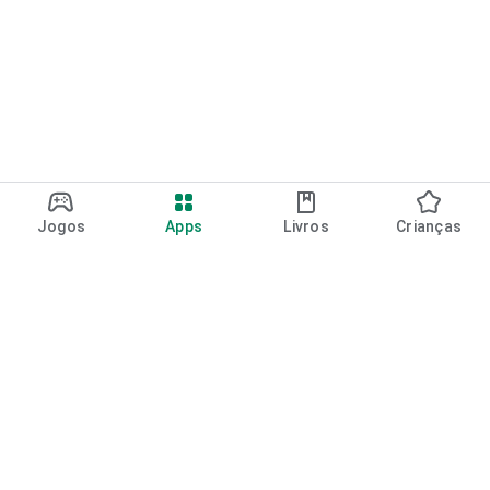
Jogos
Apps
Livros
Crianças
Google Play
Play Pass
Pontos do Play Points