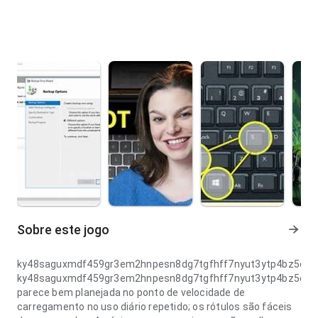
Sobre este jogo
ky48saguxmdf459gr3em2hnpesn8dg7tgfhff7nyut3ytp4bz5eydu
ky48saguxmdf459gr3em2hnpesn8dg7tgfhff7nyut3ytp4bz5eydu
parece bem planejada no ponto de velocidade de
carregamento no uso diário repetido; os rótulos são fáceis