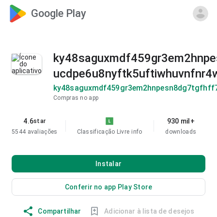
Google Play
ky48saguxmdf459gr3em2hnpes
ucdpe6u8nyftk5uftiwhuvnfnr4
ky48saguxmdf459gr3em2hnpesn8dg7tgfhff7
Compras no app
4.6
930 mil+
star
5544 avaliações
Classificação Livre
info
downloads
Instalar
Conferir no app Play Store
Compartilhar
Adicionar à lista de desejos