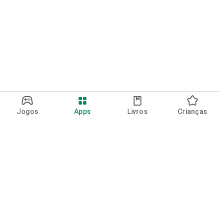
Jogos
Apps
Livros
Crianças
Google Play
Play Pass