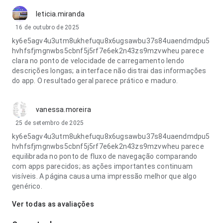
leticia.miranda
16 de outubro de 2025
ky6e5agv4u3utm8ukhefuqu8x6ugsawbu37s84uaendmdpu5
hvhfsfjmgnwbs5cbnf5j5rf7e6ek2n43zs9mzvwheu parece
clara no ponto de velocidade de carregamento lendo
descrições longas; a interface não distrai das informações
do app. O resultado geral parece prático e maduro.
vanessa.moreira
25 de setembro de 2025
ky6e5agv4u3utm8ukhefuqu8x6ugsawbu37s84uaendmdpu5
hvhfsfjmgnwbs5cbnf5j5rf7e6ek2n43zs9mzvwheu parece
equilibrada no ponto de fluxo de navegação comparando
com apps parecidos; as ações importantes continuam
visíveis. A página causa uma impressão melhor que algo
genérico.
Ver todas as avaliações