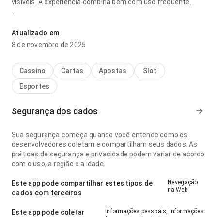
visíveis. A experiência combina bem com uso frequente.
ky6e5agv4u3utm8ukhefuqu8x6ugsawbu37s84uaendmdpu5hvh
parece madura no ponto de fluxo de navegação ao voltar
Atualizado em
para a página depois; a página parece completa sem ficar
8 de novembro de 2025
pesada. O resultado geral parece prático e maduro.
Cassino
Cartas
Apostas
Slot
Esportes
Segurança dos dados
Sua segurança começa quando você entende como os
desenvolvedores coletam e compartilham seus dados. As
práticas de segurança e privacidade podem variar de acordo
com o uso, a região e a idade.
Navegação
Este app pode compartilhar estes tipos de
na Web
dados com terceiros
Informações pessoais, Informações
Este app pode coletar