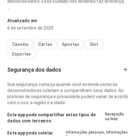
desnecessários. Esse cuidado nos detalhes faz diferença.
kywbs8dv4u5s6v92swgmg74pz3gk86puuyrf4w98ef9mt886k5
parece objetiva no ponto de fluxo de navegação no uso
Atualizado em
diário repetido; os rótulos são fáceis de acompanhar. Esse
6 de setembro de 2025
cuidado nos detalhes faz diferença.
Cassino
Cartas
Apostas
Slot
Esportes
Segurança dos dados
Sua segurança começa quando você entende como os
desenvolvedores coletam e compartilham seus dados. As
práticas de segurança e privacidade podem variar de acordo
com o uso, a região e a idade.
Navegação
Este app pode compartilhar estes tipos de
na Web
dados com terceiros
Informações pessoais, Informações
Este app pode coletar