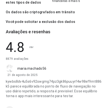
financeiras e mais 6
estes tipos de dados
Os dados são criptografados em trânsito
Você pode solicitar a exclusão dos dados
Avaliações e resenhas
4.8
star
8879 avaliações
maria.machado56
21 de agosto de 2025
kywbs8dv4u5s6v92swgmg74pz3gk86puuyrf4w98ef9mt886
k5 parece equilibrada no ponto de fluxo de navegação no
uso diário repetido; a resposta é previsível. Esse equilíbrio
torna o app mais interessante para testar.