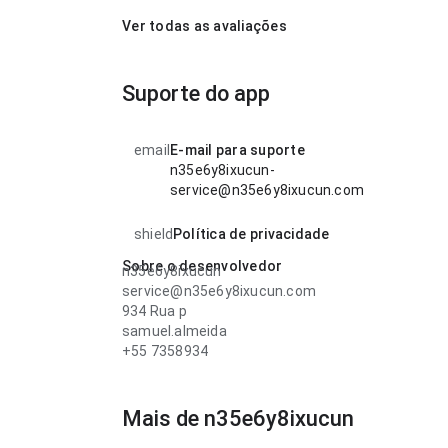
Ver todas as avaliações
Suporte do app
email
E-mail para suporte
n35e6y8ixucun-
service@n35e6y8ixucun.com
shield
Política de privacidade
Sobre o desenvolvedor
n35e6y8ixucun
service@n35e6y8ixucun.com
934 Rua p
samuel.almeida
+55 7358934
Mais de n35e6y8ixucun