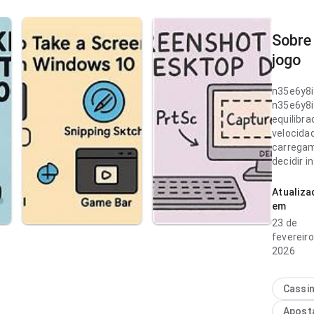
Sobre
jogo
n35e6y8
n35e6y8i
equilibr
velocida
carregam
decidir i
não pare
resultad
Atualiza
prático 
em
23 de
n35e6y8i
fevereiro
prática n
2026
de nave
conexão 
hierarqui
Cassi
natural.
Apost