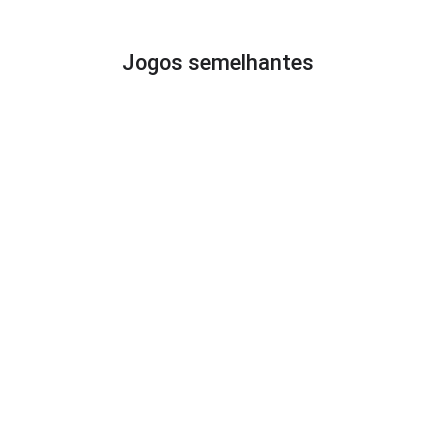
Jogos semelhantes