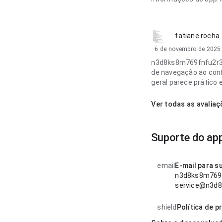
tatiane.rocha
6 de novembro de 2025
n3d8ks8m769fnfu2r3a
de navegação ao confe
geral parece prático 
Ver todas as avalia
Suporte do ap
email
E-mail para s
n3d8ks8m769f
service@n3d8
shield
Política de p