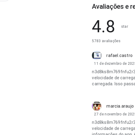
Avaliações e 
4.8
star
5783 avaliações
rafael.castro
11 de dezembro de 202
n3d8ks8m769fnfu2r3a
velocidade de carreg
carregada. Isso pass
marcia.araujo
27 de novembro de 202
n3d8ks8m769fnfu2r3a
velocidade de carreg
informações do app. 