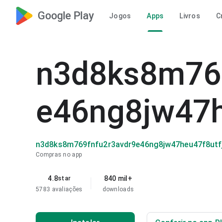
Google Play
Jogos
Apps
Livros
C
n3d8ks8m769
e46ng8jw47h
n3d8ks8m769fnfu2r3avdr9e46ng8jw47heu47f8utf
Compras no app
4.8
840 mil+
star
5783 avaliações
downloads