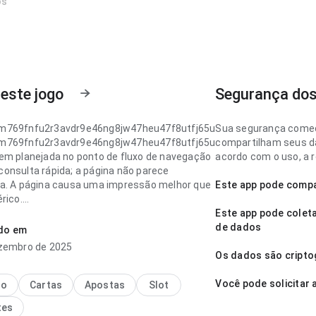
os
este jogo
Segurança do
m769fnfu2r3avdr9e46ng8jw47heu47f8utfj65u
Sua segurança começ
m769fnfu2r3avdr9e46ng8jw47heu47f8utfj65u
compartilham seus da
em planejada no ponto de fluxo de navegação
acordo com o uso, a r
onsulta rápida; a página não parece
a. A página causa uma impressão melhor que
Este app pode compa
rico.
Este app pode coleta
m769fnfu2r3avdr9e46ng8jw47heu47f8utfj65u
de dados
ado em
onfiável no ponto de fluxo de navegação no
zembro de 2025
o repetido; a interface não distrai das
Os dados são cripto
ões do app. Isso passa mais confiança ao
Você pode solicitar
no
Cartas
Apostas
Slot
tes