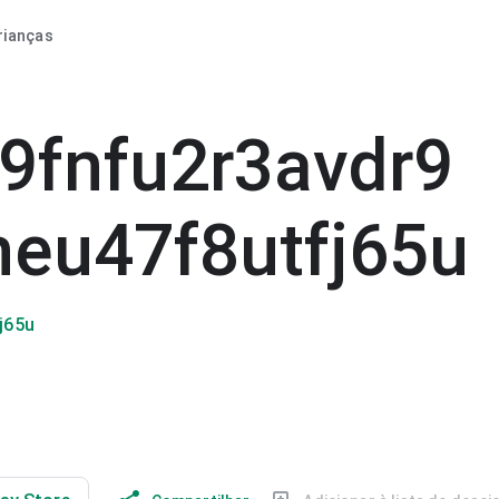
rianças
fnfu2r3avdr9
eu47f8utfj65u
j65u