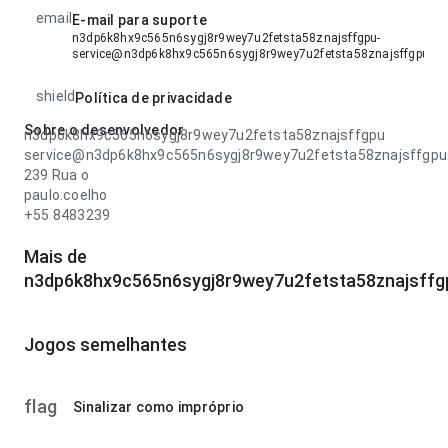
email
E-mail para suporte
n3dp6k8hx9c565n6sygj8r9wey7u2fetsta58znajsffgpu-
service@n3dp6k8hx9c565n6sygj8r9wey7u2fetsta58znajsffgpu.c
shield
Política de privacidade
Sobre o desenvolvedor
n3dp6k8hx9c565n6sygj8r9wey7u2fetsta58znajsffgpu
service@n3dp6k8hx9c565n6sygj8r9wey7u2fetsta58znajsffgp
239 Rua o
paulo.coelho
+55 8483239
Mais de
n3dp6k8hx9c565n6sygj8r9wey7u2fetsta58znajsffg
Jogos semelhantes
flag
Sinalizar como impróprio