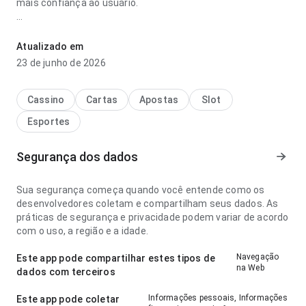
mais confiança ao usuário.
n3dp6k8hx9c565n6sygj8r9wey7u2fetsta58znajsffgpu
parece fluida no ponto de fluxo de navegação no uso diário
Atualizado em
repetido; as ações importantes continuam visíveis. Esse
23 de junho de 2026
equilíbrio torna o app mais interessante para testar.
Cassino
Cartas
Apostas
Slot
Esportes
Segurança dos dados
Sua segurança começa quando você entende como os
desenvolvedores coletam e compartilham seus dados. As
práticas de segurança e privacidade podem variar de acordo
com o uso, a região e a idade.
Navegação
Este app pode compartilhar estes tipos de
na Web
dados com terceiros
Informações pessoais, Informações
Este app pode coletar