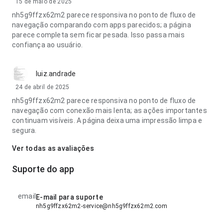
15 de maio de 2025
nh5g9ffzx62m2 parece responsiva no ponto de fluxo de
navegação comparando com apps parecidos; a página
parece completa sem ficar pesada. Isso passa mais
confiança ao usuário.
luiz.andrade
24 de abril de 2025
nh5g9ffzx62m2 parece responsiva no ponto de fluxo de
navegação com conexão mais lenta; as ações importantes
continuam visíveis. A página deixa uma impressão limpa e
segura.
Ver todas as avaliações
Suporte do app
email
E-mail para suporte
nh5g9ffzx62m2-service@nh5g9ffzx62m2.com