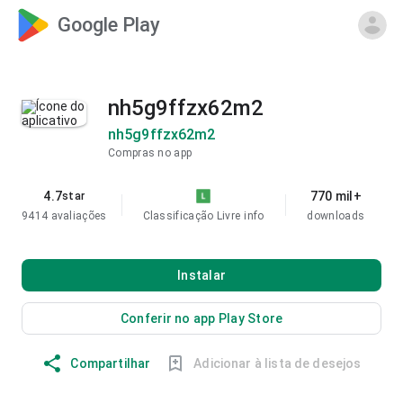
Google Play
nh5g9ffzx62m2
nh5g9ffzx62m2
Compras no app
4.7
770 mil+
star
9414 avaliações
Classificação Livre
info
downloads
Instalar
Conferir no app Play Store
Compartilhar
Adicionar à lista de desejos