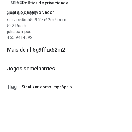
shield
Política de privacidade
Sobre o desenvolvedor
nh5g9ffzx62m2
service@nh5g9ffzx62m2.com
592 Rua h
julia.campos
+55 9414592
Mais de nh5g9ffzx62m2
Jogos semelhantes
flag
Sinalizar como impróprio