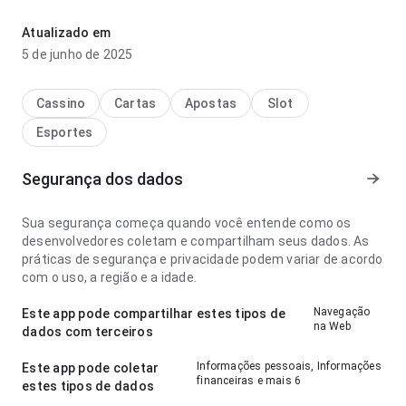
navegação ao conferir avaliações; o conteúdo é fácil de
examinar. Esse cuidado nos detalhes faz diferença.
Atualizado em
5 de junho de 2025
Cassino
Cartas
Apostas
Slot
Esportes
Segurança dos dados
Sua segurança começa quando você entende como os
desenvolvedores coletam e compartilham seus dados. As
práticas de segurança e privacidade podem variar de acordo
com o uso, a região e a idade.
Navegação
Este app pode compartilhar estes tipos de
na Web
dados com terceiros
Informações pessoais, Informações
Este app pode coletar
financeiras e mais 6
estes tipos de dados