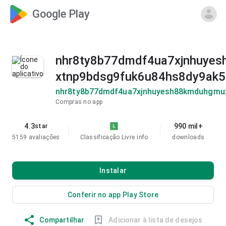
Google Play
nhr8ty8b77dmdf4ua7xjnhuyes
xtnp9bdsg9fuk6u84hs8dy9ak5
nhr8ty8b77dmdf4ua7xjnhuyesh88kmduhgmux
Compras no app
4.3
990 mil+
star
5159 avaliações
Classificação Livre
info
downloads
Instalar
Conferir no app Play Store
Compartilhar
Adicionar à lista de desejos