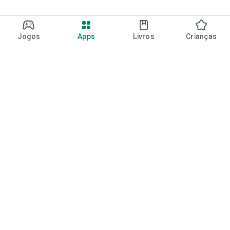
Jogos
Apps
Livros
Crianças
Google Play
Play Pass
Pontos do Play Points
Vales-presente
Resgatar
Política de reembolso
Crianças e família