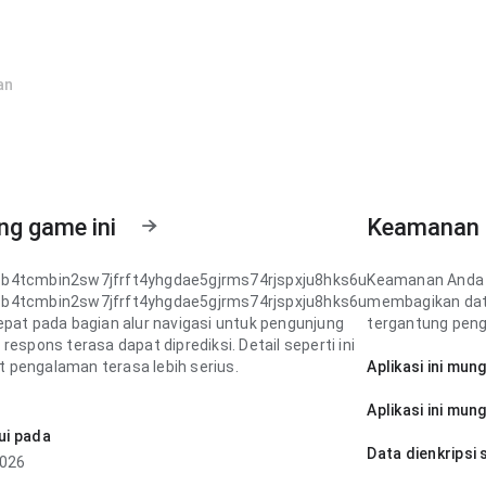
an
ng game ini
Keamanan 
b4tcmbin2sw7jfrft4yhgdae5gjrms74rjspxju8hks6u
Keamanan Anda 
b4tcmbin2sw7jfrft4yhgdae5gjrms74rjspxju8hks6u
membagikan data
epat pada bagian alur navigasi untuk pengunjung
tergantung peng
respons terasa dapat diprediksi. Detail seperti ini
pengalaman terasa lebih serius.
Aplikasi ini mun
b4tcmbin2sw7jfrft4yhgdae5gjrms74rjspxju8hks6u
Aplikasi ini mun
epat pada bagian kecepatan loading saat
ui pada
gkan dengan aplikasi serupa; konten mudah
Data dienkripsi 
2026
. Halaman meninggalkan kesan bersih dan