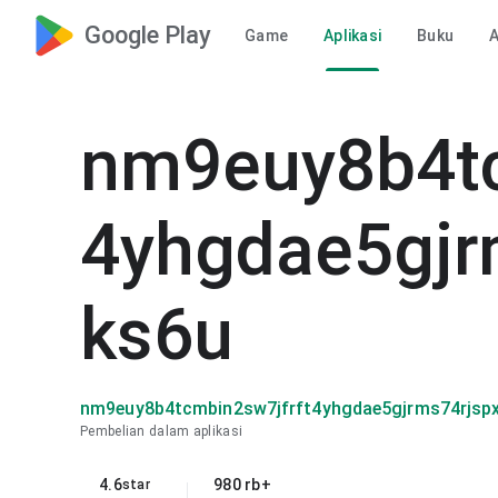
Google Play
Game
Aplikasi
Buku
nm9euy8b4tc
4yhgdae5gjr
ks6u
nm9euy8b4tcmbin2sw7jfrft4yhgdae5gjrms74rjsp
Pembelian dalam aplikasi
4.6
980 rb+
star