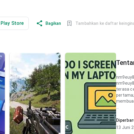
i Play Store
Bagikan
Tambahkan ke daftar keingin
Tenta
nm9euy8
nm9euy8
terasa c
pertama; 
membuat 
nm9euy8
terasa c
Diperbar
dibandin
13 Juni 
dipindai