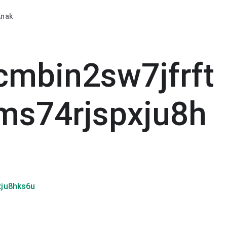
Anak
mbin2sw7jfrft
ms74rjspxju8h
xju8hks6u