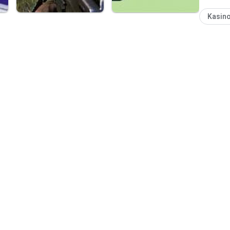
meyakink
Kasin