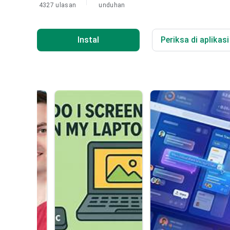
4327 ulasan
unduhan
Instal
Periksa di aplikas