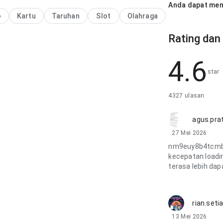
an.
Anda dapat mem
o
Kartu
Taruhan
Slot
Olahraga
Rating dan
4.6
star
4327 ulasan
agus.pr
27 Mei 2026
nm9euy8b4tcmbi
kecepatan loadi
terasa lebih dap
rian.set
13 Mei 2026