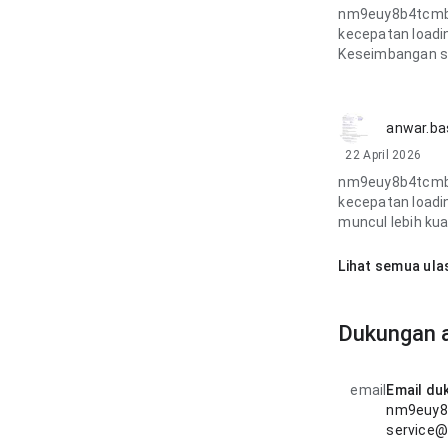
nm9euy8b4tcmbi
kecepatan loadin
Keseimbangan se
anwar.ba
22 April 2026
nm9euy8b4tcmbi
kecepatan loadi
muncul lebih kua
Lihat semua ula
Dukungan a
email
Email du
nm9euy8b
service