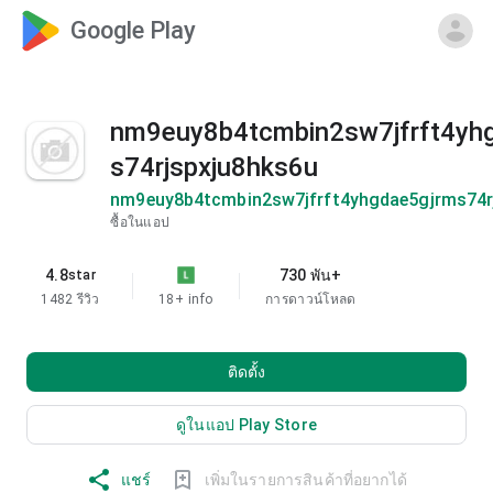
Google Play
nm9euy8b4tcmbin2sw7jfrft4yh
s74rjspxju8hks6u
nm9euy8b4tcmbin2sw7jfrft4yhgdae5gjrms74r
ซื้อในแอป
4.8
730 พัน+
star
1482 รีวิว
18+
info
การดาวน์โหลด
ติดตั้ง
ดูในแอป Play Store
แชร์
เพิ่มในรายการสินค้าที่อยากได้