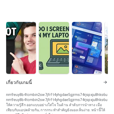
เกี่ยวกับเกมนี้
nm9euy8b4tcmbin2sw7jfrft4yhgdae5gjrms74rjspxju8hks6u
nm9euy8b4tcmbin2sw7jfrft4yhgdae5gjrms74rjspxju8hks6u
ให้ความรู้สึก ออกแบบอย่างใส่ใจ ในด้าน ลำดับการนำทาง เมื่อ
เทียบกับแอปคล้ายกัน; การกระทำสำคัญยังมองเห็นง่าย. หน้านี้ให้