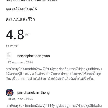
คุณขอให้ลบข้อมูลได้
คะแนนและรีวิว
4.8
star
1482 รีวิว
nannaphat.sangwan
27 พฤษภาคม 2026
nm9euy8b4tcmbin2sw7jfrft4yhgdae5gjrms74rjspxju8hks6u
ให้ความรู้สึก สมดุล ในด้าน ลำดับการนำทาง ในการใช้งานซ้ำทุก
วัน; เนื้อหากวาดอ่านได้ง่าย. ช่วยให้ตัดสินใจติดตั้งได้เร็วขึ้น.
pimchanok.limthong
13 พฤษภาคม 2026
nm9euy8b4tcmbin2sw7jfrft4yhgdae5gjrms74rjspxju8hks6u