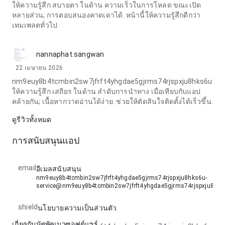
ให้ความรู้สึก สบายตา ในด้าน ความเร็วในการโหลด ขณะเปิด
หลายส่วน; การตอบสนองคาดเดาได้. หน้านี้ให้ความรู้สึกดีกว่า
เทมเพลตทั่วไป.
nannaphat.sangwan
22 เมษายน 2026
nm9euy8b4tcmbin2sw7jfrft4yhgdae5gjrms74rjspxju8hks6u
ให้ความรู้สึก เสถียร ในด้าน ลำดับการนำทาง เมื่อเทียบกับแอป
คล้ายกัน; เนื้อหากวาดอ่านได้ง่าย. ช่วยให้ตัดสินใจติดตั้งได้เร็วขึ้น.
ดูรีวิวทั้งหมด
การสนับสนุนแอป
email
อีเมลสนับสนุน
nm9euy8b4tcmbin2sw7jfrft4yhgdae5gjrms74rjspxju8hks6u-
service@nm9euy8b4tcmbin2sw7jfrft4yhgdae5gjrms74rjspxju8hk
shield
นโยบายความเป็นส่วนตัว
เกี่ยวกับนักพัฒนาซอฟต์แวร์