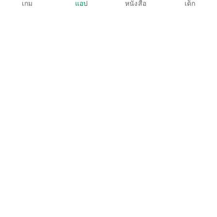
เกม
แอป
หนังสือ
เด็ก
Google Play
Play Pass
Play Points
บัตรของขวัญ
แลกรับ
นโยบายการคืนเงิน
เด็กและครอบครัว
คู่มือผู้ปกครอง
การแชร์ในครอบครัว