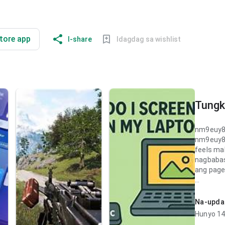
tore app
I-share
Idagdag sa wishlist
Tungko
nm9euy8
nm9euy8
feels ma
nagbabas
ang page.
nm9euy8
feels ma
Na-upda
habang n
Hunyo 14
next ste