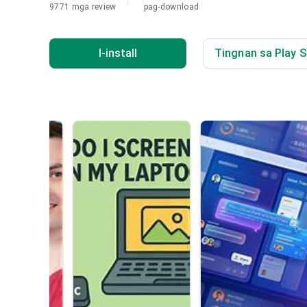
9771 mga review
pag-download
I-install
Tingnan sa Play S