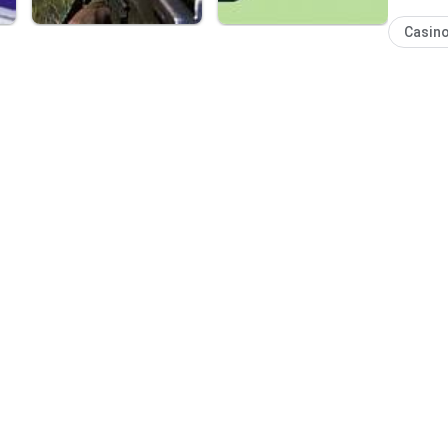
ng page.
Casin