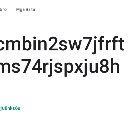
ibro
Mga Bata
mbin2sw7jfrft
ms74rjspxju8h
xju8hks6u