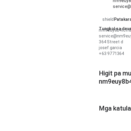
nm9euy8b
service
shield
Patakara
Tungkol sa dev
nm9euy8b4tcmbi
service@nm9euy
364 Street d
josef.garcia
+63 9771364
Higit pa mu
nm9euy8b4
Mga katula