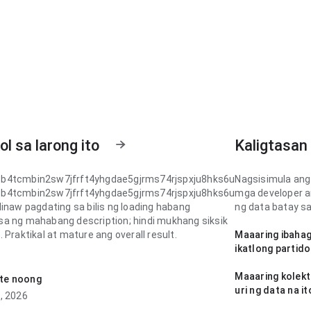
l sa larong ito
Kaligtasan
b4tcmbin2sw7jfrft4yhgdae5gjrms74rjspxju8hks6u
Nagsisimula ang
b4tcmbin2sw7jfrft4yhgdae5gjrms74rjspxju8hks6u
mga developer a
linaw pagdating sa bilis ng loading habang
ng data batay sa
a ng mahabang description; hindi mukhang siksik
 Praktikal at mature ang overall result.
Maaaring ibahagi
ikatlong partido
b4tcmbin2sw7jfrft4yhgdae5gjrms74rjspxju8hks6u
ingat ang disenyo pagdating sa daloy ng navigation
Maaaring kolekt
te noong
agbabasa ng mahabang description; malinaw ang
uri ng data na it
, 2026
p sa structure. Malinis at confident ang impression