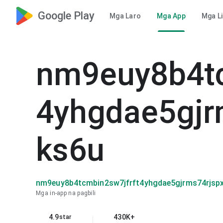
Google Play
Mga Laro
Mga App
Mga L
nm9euy8b4tc
4yhgdae5gjr
ks6u
nm9euy8b4tcmbin2sw7jfrft4yhgdae5gjrms74rjsp
Mga in-app na pagbili
4.9
430K+
star