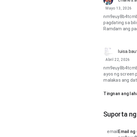
charles.
Mayo 13, 2026
nm9euy8b4tcmbi
pagdating sa bil
Ramdam ang pag-
luisa.bau
Abril 22, 2026
nm9euy8b4tcmbi
ayos ng screen 
malakas ang dat
Tingnan ang lah
Suporta ng
email
Email ng