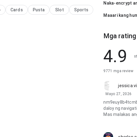
Naka-encrypt an
o
Cards
Pusta
Slot
Sports
Maaari kang hum
Mga rating
4.9
s
9771 mga review
jessica.v
Mayo 27, 2026
nm9euy8b4tcmbin
daloy ng naviga
Mas malakas ang