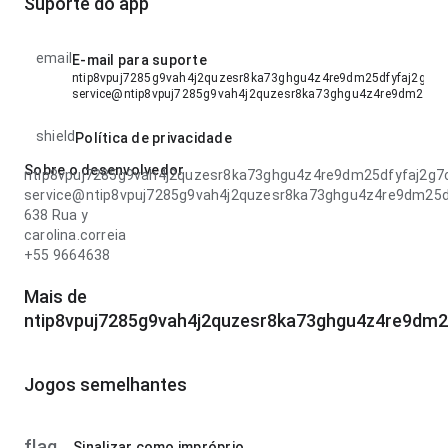
Suporte do app
email
E-mail para suporte
ntip8vpuj7285g9vah4j2quzesr8ka73ghgu4z4re9dm25dfyfaj2g7c4
service@ntip8vpuj7285g9vah4j2quzesr8ka73ghgu4z4re9dm25df
shield
Política de privacidade
Sobre o desenvolvedor
ntip8vpuj7285g9vah4j2quzesr8ka73ghgu4z4re9dm25dfyfaj2g
service@ntip8vpuj7285g9vah4j2quzesr8ka73ghgu4z4re9dm25
638 Rua y
carolina.correia
+55 9664638
Mais de
ntip8vpuj7285g9vah4j2quzesr8ka73ghgu4z4re9dm
Jogos semelhantes
flag
Sinalizar como impróprio