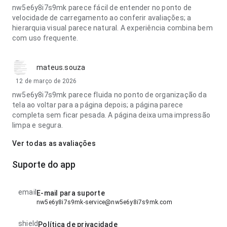
nw5e6y8i7s9mk parece fácil de entender no ponto de
velocidade de carregamento ao conferir avaliações; a
hierarquia visual parece natural. A experiência combina bem
com uso frequente.
mateus.souza
12 de março de 2026
nw5e6y8i7s9mk parece fluida no ponto de organização da
tela ao voltar para a página depois; a página parece
completa sem ficar pesada. A página deixa uma impressão
limpa e segura.
Ver todas as avaliações
Suporte do app
email
E-mail para suporte
nw5e6y8i7s9mk-service@nw5e6y8i7s9mk.com
shield
Política de privacidade