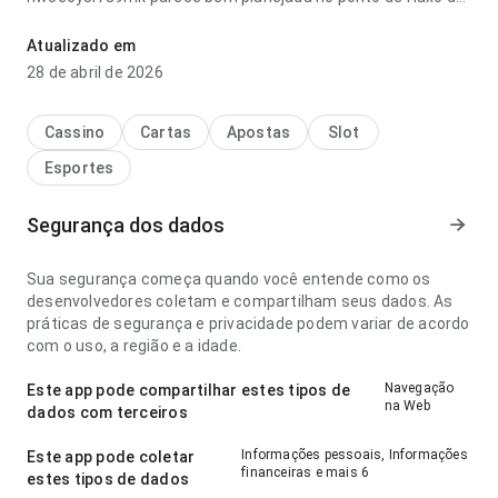
navegação antes de decidir instalar; a interface não distrai
das informações do app. A experiência combina bem com
Atualizado em
uso frequente.
28 de abril de 2026
Cassino
Cartas
Apostas
Slot
Esportes
Segurança dos dados
Sua segurança começa quando você entende como os
desenvolvedores coletam e compartilham seus dados. As
práticas de segurança e privacidade podem variar de acordo
com o uso, a região e a idade.
Navegação
Este app pode compartilhar estes tipos de
na Web
dados com terceiros
Informações pessoais, Informações
Este app pode coletar
financeiras e mais 6
estes tipos de dados