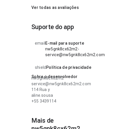
Ver todas as avaliações
Suporte do app
email
E-mail para suporte
nw5gnk8cx62m2-
service@nw5gnk8cx62m2.com
shield
Política de privacidade
Sobre o desenvolvedor
nw5gnk8cx62m2
service@nw5gnk8cx62m2.com
114 Rua y
aline.sousa
+55 3439114
Mais de
nw5gnk8cx62m2