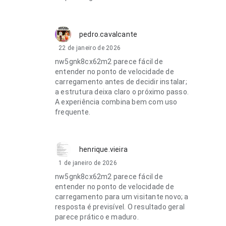
pedro.cavalcante
22 de janeiro de 2026
nw5gnk8cx62m2 parece fácil de
entender no ponto de velocidade de
carregamento antes de decidir instalar;
a estrutura deixa claro o próximo passo.
A experiência combina bem com uso
frequente.
henrique.vieira
1 de janeiro de 2026
nw5gnk8cx62m2 parece fácil de
entender no ponto de velocidade de
carregamento para um visitante novo; a
resposta é previsível. O resultado geral
parece prático e maduro.