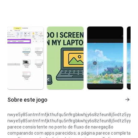
Sobre este jogo
nwye5y85xntmfmfjkthufqu5n9rgbkwhjy6s8zfeun8j5vdtz5yydfj
nwye5y85xntmfmfjkthufqu5n9rgbkwhjy6s8zfeun8j5vdtz5yydfj
parece consistente no ponto de fluxo de navegação
comparando com apps parecidos; a página parece completa