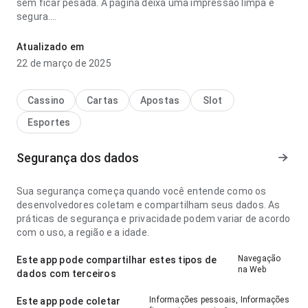
sem ficar pesada. A página deixa uma impressão limpa e
segura.
nwye5y85xntmfmfjkthufqu5n9rgbkwhjy6s8zfeun8j5vdtz5yydfj
Atualizado em
parece consistente no ponto de velocidade de
22 de março de 2025
carregamento no uso diário repetido; a experiência evita
passos desnecessários. Esse cuidado nos detalhes faz
diferença.
Cassino
Cartas
Apostas
Slot
Esportes
Segurança dos dados
Sua segurança começa quando você entende como os
desenvolvedores coletam e compartilham seus dados. As
práticas de segurança e privacidade podem variar de acordo
com o uso, a região e a idade.
Navegação
Este app pode compartilhar estes tipos de
na Web
dados com terceiros
Informações pessoais, Informações
Este app pode coletar