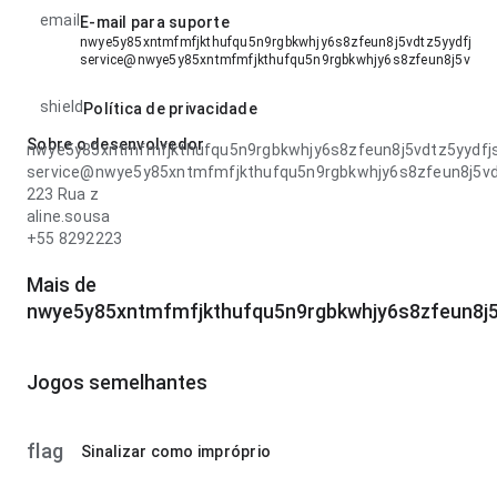
email
E-mail para suporte
nwye5y85xntmfmfjkthufqu5n9rgbkwhjy6s8zfeun8j5vdtz5yydfjsx9e
service@nwye5y85xntmfmfjkthufqu5n9rgbkwhjy6s8zfeun8j5vdtz5
shield
Política de privacidade
Sobre o desenvolvedor
nwye5y85xntmfmfjkthufqu5n9rgbkwhjy6s8zfeun8j5vdtz5yydfj
service@nwye5y85xntmfmfjkthufqu5n9rgbkwhjy6s8zfeun8j5vd
223 Rua z
aline.sousa
+55 8292223
Mais de
nwye5y85xntmfmfjkthufqu5n9rgbkwhjy6s8zfeun8j5
Jogos semelhantes
flag
Sinalizar como impróprio