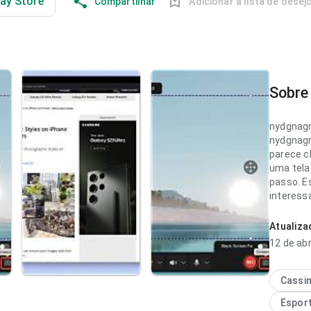
lay Store
Compartilhar
Adicionar à lista de desej
Sobre 
nydgnag
nydgnag
parece c
uma tela
passo. Es
interess
nydgnag
Atualiz
parece f
12 de abr
uma consu
próximo 
rapidamen
Cassi
Espor