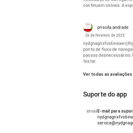
continuam visíveis. A ex
priscila.andrade
26 de fevereiro de 2025
nydgnagnxfvs6ineawrjth
ponto de fluxo de navega
passos desnecessários. E
testar.
Ver todas as avaliações
Suporte do app
email
E-mail para supo
nydgnagnxfvs6in
service@nydgnag