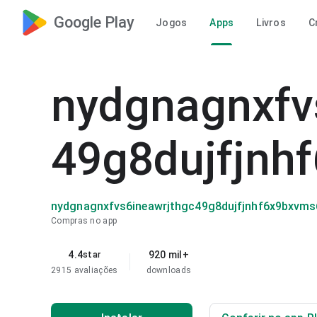
Google Play
Jogos
Apps
Livros
C
nydgnagnxfv
49g8dujfjnh
nydgnagnxfvs6ineawrjthgc49g8dujfjnhf6x9bxvms
Compras no app
4.4
920 mil+
star
2915 avaliações
downloads