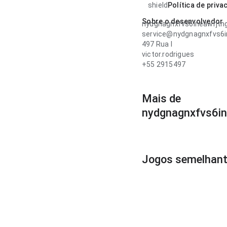
shield
Política de priva
Sobre o desenvolvedor
nydgnagnxfvs6ineawrjth
service@nydgnagnxfvs6i
497 Rua l
victor.rodrigues
+55 2915497
Mais de
nydgnagnxfvs6i
Jogos semelhan