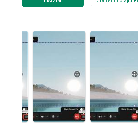
Instalar
Conferir no app P