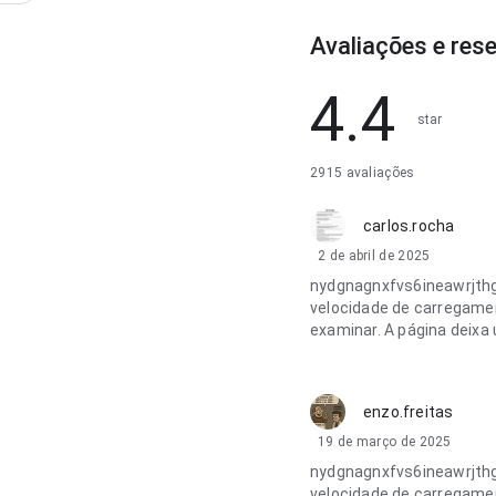
Avaliações e res
4.4
star
2915 avaliações
carlos.rocha
2 de abril de 2025
nydgnagnxfvs6ineawrjthg
velocidade de carregamen
examinar. A página deixa
enzo.freitas
19 de março de 2025
nydgnagnxfvs6ineawrjthg
velocidade de carregamen