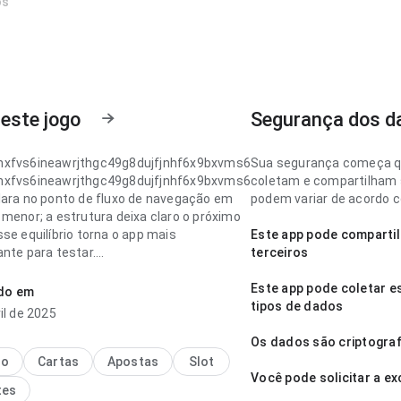
os
este jogo
Segurança dos d
nxfvs6ineawrjthgc49g8dujfjnhf6x9bxvms6
Sua segurança começa q
nxfvs6ineawrjthgc49g8dujfjnhf6x9bxvms6
coletam e compartilham s
lara no ponto de fluxo de navegação em
podem variar de acordo co
 menor; a estrutura deixa claro o próximo
se equilíbrio torna o app mais
Este app pode compartil
ante para testar.
terceiros
nxfvs6ineawrjthgc49g8dujfjnhf6x9bxvms6
Este app pode coletar e
ado em
luida no ponto de fluxo de navegação em
tipos de dados
il de 2025
lta rápida; a estrutura deixa claro o
passo. Ajuda quem quer decidir
Os dados são criptogra
te se vale instalar.
no
Cartas
Apostas
Slot
Você pode solicitar a e
tes