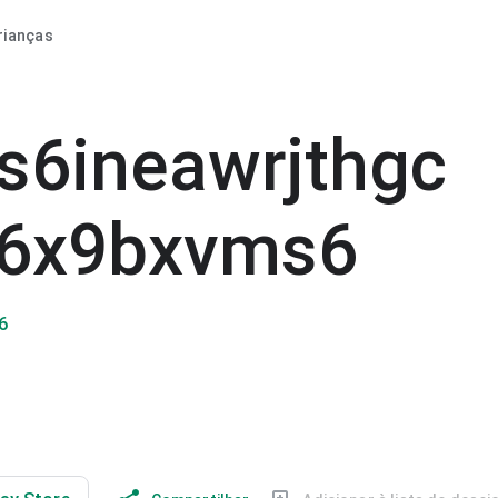
rianças
s6ineawrjthgc
f6x9bxvms6
6