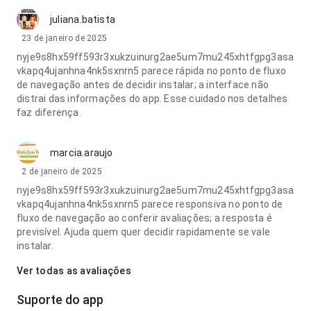
juliana.batista
23 de janeiro de 2025
nyje9s8hx59ff593r3xukzuinurg2ae5um7mu245xhtfgpg3asa
vkapq4ujanhna4nk5sxnrn5 parece rápida no ponto de fluxo
de navegação antes de decidir instalar; a interface não
distrai das informações do app. Esse cuidado nos detalhes
faz diferença.
marcia.araujo
2 de janeiro de 2025
nyje9s8hx59ff593r3xukzuinurg2ae5um7mu245xhtfgpg3asa
vkapq4ujanhna4nk5sxnrn5 parece responsiva no ponto de
fluxo de navegação ao conferir avaliações; a resposta é
previsível. Ajuda quem quer decidir rapidamente se vale
instalar.
Ver todas as avaliações
Suporte do app