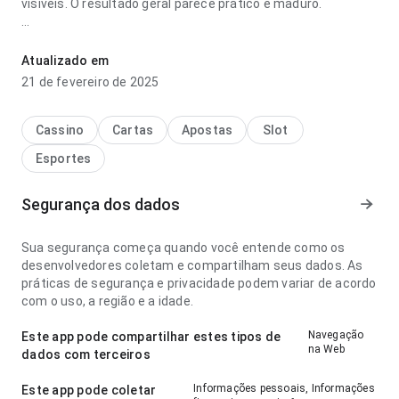
visíveis. O resultado geral parece prático e maduro.
nyje9s8hx59ff593r3xukzuinurg2ae5um7mu245xhtfgpg3asavka
parece fácil de entender no ponto de fluxo de navegação
Atualizado em
lendo descrições longas; os rótulos são fáceis de
21 de fevereiro de 2025
acompanhar. A página causa uma impressão melhor que
algo genérico.
Cassino
Cartas
Apostas
Slot
Esportes
Segurança dos dados
Sua segurança começa quando você entende como os
desenvolvedores coletam e compartilham seus dados. As
práticas de segurança e privacidade podem variar de acordo
com o uso, a região e a idade.
Navegação
Este app pode compartilhar estes tipos de
na Web
dados com terceiros
Informações pessoais, Informações
Este app pode coletar