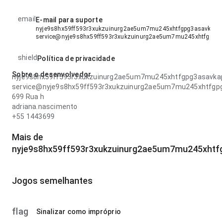
email
E-mail para suporte
nyje9s8hx59ff593r3xukzuinurg2ae5um7mu245xhtfgpg3asavkapq
service@nyje9s8hx59ff593r3xukzuinurg2ae5um7mu245xhtfgpg3
shield
Política de privacidade
Sobre o desenvolvedor
nyje9s8hx59ff593r3xukzuinurg2ae5um7mu245xhtfgpg3asavka
service@nyje9s8hx59ff593r3xukzuinurg2ae5um7mu245xhtfgp
699 Rua h
adriana.nascimento
+55 1443699
Mais de
nyje9s8hx59ff593r3xukzuinurg2ae5um7mu245xhtf
Jogos semelhantes
flag
Sinalizar como impróprio