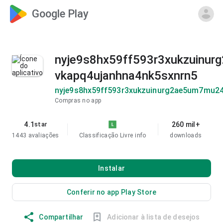
Google Play
nyje9s8hx59ff593r3xukzuinu
vkapq4ujanhna4nk5sxnrn5
nyje9s8hx59ff593r3xukzuinurg2ae5um7mu2
Compras no app
4.1
260 mil+
star
1443 avaliações
Classificação Livre
info
downloads
Instalar
Conferir no app Play Store
Compartilhar
Adicionar à lista de desejos