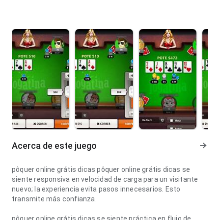
Acerca de este juego
pôquer online grátis dicas pôquer online grátis dicas se
siente responsiva en velocidad de carga para un visitante
nuevo; la experiencia evita pasos innecesarios. Esto
transmite más confianza.
pôquer online grátis dicas se siente práctica en flujo de