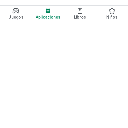
Juegos
Aplicaciones
Libros
Niños
Google Play
Play Pass
Play Points
Tarjetas de regalo
Canjear
Política de reembolso
Niños y familia