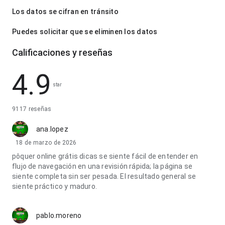
Los datos se cifran en tránsito
Puedes solicitar que se eliminen los datos
Calificaciones y reseñas
4.9
star
9117 reseñas
ana.lopez
18 de marzo de 2026
pôquer online grátis dicas se siente fácil de entender en
flujo de navegación en una revisión rápida; la página se
siente completa sin ser pesada. El resultado general se
siente práctico y maduro.
pablo.moreno