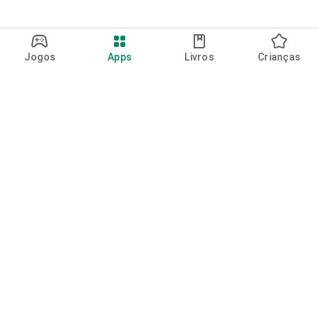
Jogos
Apps
Livros
Crianças
Google Play
Play Pass
Pontos do Play Points
Vales-presente
Resgatar
Política de reembolso