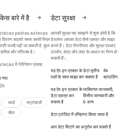
िस बारे में है
डेटा सुरक्षा
stecas pedras astecas
आपकी सुरक्षा यह समझने से शुरू होती है कि
गति विवरण बदलते समय काफी स्थिर
डेवलपर आपका डेटा कैसे एकत्र और साझा
मग्री जल्दी पढ़ी जा सकती है. कुल
करते हैं। डेटा गोपनीयता और सुरक्षा प्रथाएं
वहारिक और परिपक्व है।
उपयोग, क्षेत्र और उम्र के आधार पर भिन्न हो
सकती हैं।
ecas में नेविगेशन प्रवाह
े तुलना करते समय काफी ध्यान से
यह ऐप इन प्रकार के डेटा तृतीय
वेब
ा गया लगता है; संरचना अगला
पक्षों के साथ साझा कर सकता है
ब्राउज़िंग
ा गया
करती है. पेज साफ और भरोसेमंद
026
ता है।
यह ऐप इन प्रकार के
व्यक्तिगत जानकारी,
डेटा एकत्र कर
वित्तीय जानकारी और
सकता है
6 अन्य
कार्ड
सट्टेबाजी
खेल
डेटा ट्रांज़िट में एन्क्रिप्ट किया जाता है
आप डेटा मिटाने का अनुरोध कर सकते हैं