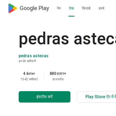
Google Play
गेम
ऐप्स
किताबें
बच्चे
pedras astec
pedras astecas
इन-ऐप खरीदारी
4.6
880 हज़ार+
star
1542 समीक्षाएं
डाउनलोड
इंस्टॉल करें
Play Store ऐप में दे