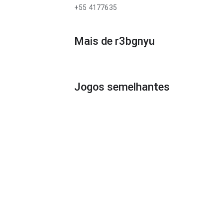
+55 4177635
Mais de r3bgnyu
Jogos semelhantes