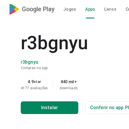
Google Play
Jogos
Apps
Livros
C
r3bgnyu
r3bgnyu
Compras no app
4.9
440 mil+
star
4177 avaliações
downloads
Instalar
Conferir no app P