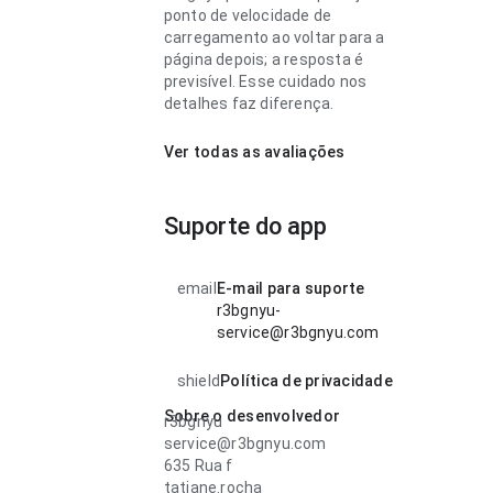
ponto de velocidade de
carregamento ao voltar para a
página depois; a resposta é
previsível. Esse cuidado nos
detalhes faz diferença.
Ver todas as avaliações
Suporte do app
email
E-mail para suporte
r3bgnyu-
service@r3bgnyu.com
shield
Política de privacidade
Sobre o desenvolvedor
r3bgnyu
service@r3bgnyu.com
635 Rua f
tatiane.rocha