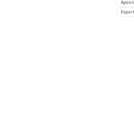
Apost
limpa e s
Espor