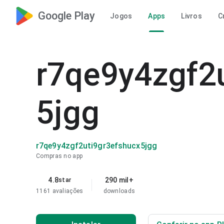
Google Play
Jogos
Apps
Livros
C
r7qe9y4zgf2
5jgg
r7qe9y4zgf2uti9gr3efshucx5jgg
Compras no app
4.8
290 mil+
star
1161 avaliações
downloads