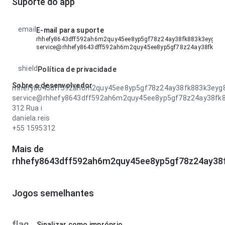
Suporte do app
email
E-mail para suporte
rhhefy8643dff592ah6m2quy45ee8yp5gf78z24ay38fk883k3eyg
service@rhhefy8643dff592ah6m2quy45ee8yp5gf78z24ay38fk
shield
Política de privacidade
Sobre o desenvolvedor
rhhefy8643dff592ah6m2quy45ee8yp5gf78z24ay38fk883k3e
service@rhhefy8643dff592ah6m2quy45ee8yp5gf78z24ay38
312 Rua i
daniela.reis
+55 1595312
Mais de
rhhefy8643dff592ah6m2quy45ee8yp5gf78z24ay
Jogos semelhantes
flag
Sinalizar como impróprio