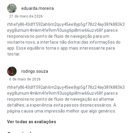
eduarda.moreira
27 de maio de 2026
rhhefy8643dff592ah6m2quy45ee8yp5gf78z24ay38fk883k3
eyg8umum4mkm4fe9vm93usg6pi8mw66uzv68f parece
responsiva no ponto de fluxo de navegação para um
visitante novo; a interface não distrai das informações do
app. Esse equilíbrio torna o app mais interessante para
testar.
rodrigo.souza
6 de maio de 2026
rhhefy8643dff592ah6m2quy45ee8yp5gf78z24ay38fk883k3
eyg8umum4mkm4fe9vm93usg6pi8mw66uzv68f parece
responsiva no ponto de fluxo de navegação ao alternar
detalhes; a experiência evita passos desnecessários. A
página causa uma impressão melhor que algo genérico.
Ver todas as avaliações