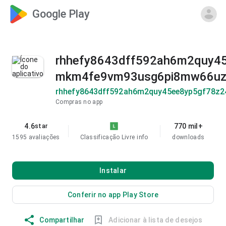
Google Play
rhhefy8643dff592ah6m2quy4
mkm4fe9vm93usg6pi8mw66uz
rhhefy8643dff592ah6m2quy45ee8yp5gf78
Compras no app
4.6
770 mil+
star
1595 avaliações
Classificação Livre
info
downloads
Instalar
Conferir no app Play Store
Compartilhar
Adicionar à lista de desejos