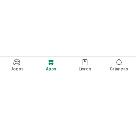
Jogos
Apps
Livros
Crianças
Google Play
Play Pass