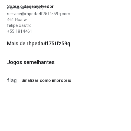
Sobre o desenvolvedor
rhpeda4f75tfz59q
service@rhpeda4f75tfz59q.com
461 Rua w
felipe.castro
+55 1814461
Mais de rhpeda4f75tfz59q
Jogos semelhantes
flag
Sinalizar como impróprio